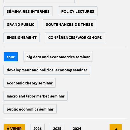
SÉMINAIRES INTERNES
POLICY LECTURES
GRAND PUBLIC
SOUTENANCES DE THÈSE
ENSEIGNEMENT
CONFÉRENCES/WORKSHOPS
tout
big data and econometrics seminar
development and political economy seminar
economic theory seminar
macro and labor market seminar
public economics seminar
Tri
À VENIR
2026
2025
2024
▲