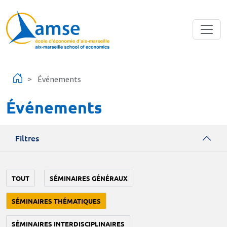
Aller au contenu principal
Événements
Événements
Filtres
TOUT
SÉMINAIRES GÉNÉRAUX
SÉMINAIRES THÉMATIQUES
SÉMINAIRES INTERDISCIPLINAIRES