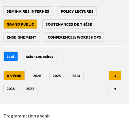
SÉMINAIRES INTERNES
POLICY LECTURES
GRAND PUBLIC
SOUTENANCES DE THÈSE
ENSEIGNEMENT
CONFÉRENCES/WORKSHOPS
tout
sciences echos
Tri
À VENIR
2026
2025
2024
▲
2023
2022
▼
Programmation à venir