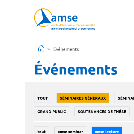
Aller au contenu principal
Événements
Événements
TOUT
SÉMINAIRES GÉNÉRAUX
SÉMINA
GRAND PUBLIC
SOUTENANCES DE THÈSE
tout
amse seminar
amse lecture