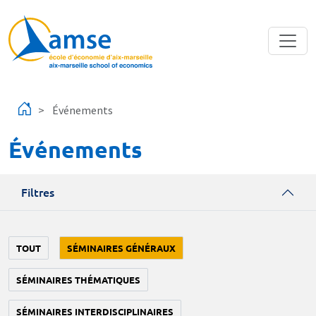
Aller au contenu principal
Événements
Événements
Filtres
TOUT
SÉMINAIRES GÉNÉRAUX
SÉMINAIRES THÉMATIQUES
SÉMINAIRES INTERDISCIPLINAIRES