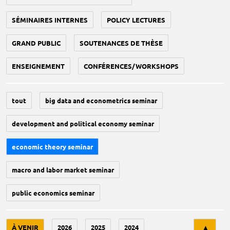
SÉMINAIRES INTERNES
POLICY LECTURES
GRAND PUBLIC
SOUTENANCES DE THÈSE
ENSEIGNEMENT
CONFÉRENCES/WORKSHOPS
tout
big data and econometrics seminar
development and political economy seminar
economic theory seminar
macro and labor market seminar
public economics seminar
Tri
À VENIR
2026
2025
2024
▲