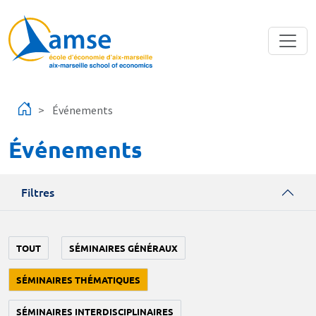
Aller au contenu principal
Événements
Événements
Filtres
TOUT
SÉMINAIRES GÉNÉRAUX
SÉMINAIRES THÉMATIQUES
SÉMINAIRES INTERDISCIPLINAIRES