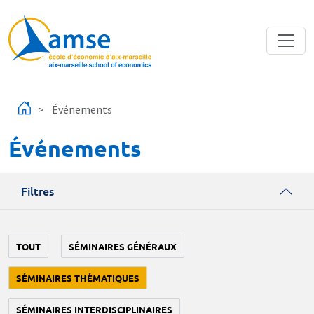
Aller au contenu principal
Événements
Événements
Filtres
TOUT
SÉMINAIRES GÉNÉRAUX
SÉMINAIRES THÉMATIQUES
SÉMINAIRES INTERDISCIPLINAIRES