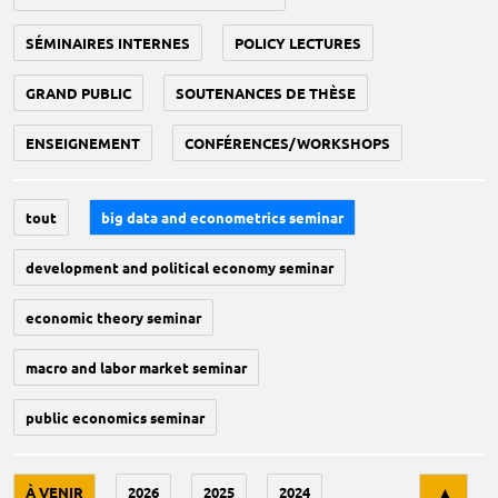
SÉMINAIRES INTERNES
POLICY LECTURES
GRAND PUBLIC
SOUTENANCES DE THÈSE
ENSEIGNEMENT
CONFÉRENCES/WORKSHOPS
tout
big data and econometrics seminar
development and political economy seminar
economic theory seminar
macro and labor market seminar
public economics seminar
Tri
À VENIR
2026
2025
2024
▲