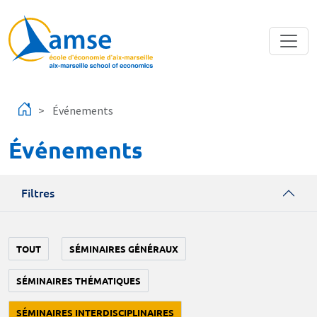
Aller au contenu principal
Événements
Événements
Filtres
TOUT
SÉMINAIRES GÉNÉRAUX
SÉMINAIRES THÉMATIQUES
SÉMINAIRES INTERDISCIPLINAIRES