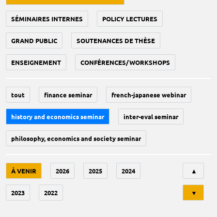
SÉMINAIRES INTERNES
POLICY LECTURES
GRAND PUBLIC
SOUTENANCES DE THÈSE
ENSEIGNEMENT
CONFÉRENCES/WORKSHOPS
tout
finance seminar
french-japanese webinar
history and economics seminar
inter-eval seminar
philosophy, economics and society seminar
Tri
À VENIR
2026
2025
2024
▲
2023
2022
▼