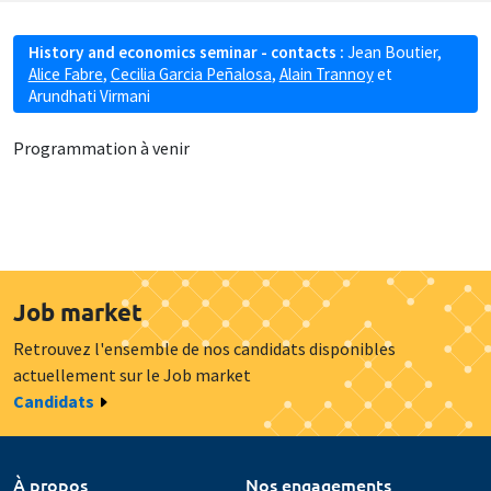
History and economics seminar - contacts :
Jean Boutier
,
Alice Fabre
,
Cecilia Garcia Peñalosa
,
Alain Trannoy
et
Arundhati Virmani
Programmation à venir
Job market
Retrouvez l'ensemble de nos candidats disponibles
actuellement sur le Job market
Candidats
À propos
Nos engagements