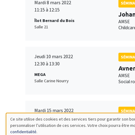
Mardi 8 mars 2022
SÉMINA
11:15 à 12:15
Johan
Îlot Bernard du Bois
AMSE
Salle 21
Childcar
Jeudi 10 mars 2022
SÉMINA
12:30 à 13:30
Avner
MEGA
AMSE
Salle Carine Nourry
Social ro
Mardi 15 mars 2022
SÉMINA
11:00 à 12:30
Ce site utilise des cookies et des services tiers pour garantir son 
Santi
personnaliser l’utilisation de ces services. Votre choix pourra être 
Utilisation
MEGA
AMSE
confidentialité
.