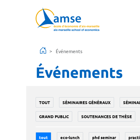
Aller au contenu principal
Événements
Événements
TOUT
SÉMINAIRES GÉNÉRAUX
SÉMINA
GRAND PUBLIC
SOUTENANCES DE THÈSE
tout
eco-lunch
phd seminar
practi