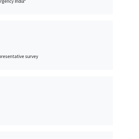
rgency India*
epresentative survey