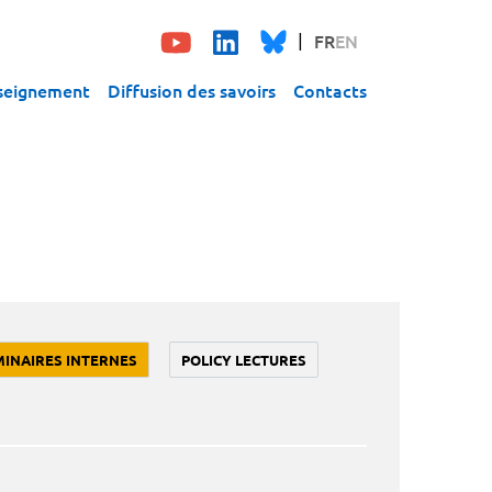
FR
EN
seignement
Diffusion des savoirs
Contacts
MINAIRES INTERNES
POLICY LECTURES