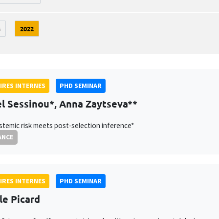
3
2022
IRES INTERNES
PHD SEMINAR
l Sessinou*, Anna Zaytseva**
temic risk meets post-selection inference*
ANCE
IRES INTERNES
PHD SEMINAR
le Picard