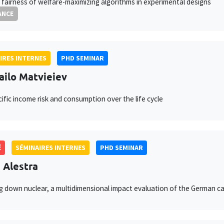
 fairness of welfare-maximizing algorithms in experimental designs
ANCE
IRES INTERNES
PHD SEMINAR
ilo Matvieiev
ific income risk and consumption over the life cycle
É
SÉMINAIRES INTERNES
PHD SEMINAR
e Alestra
 down nuclear, a multidimensional impact evaluation of the German c