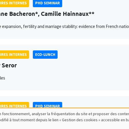
IRES INTERNES
PHD SEMINAR
ne Bacheron*, Camille Hainnaux**
e expansion, fertility and marriage stability: evidence from French natio
IRES INTERNES
ECO-LUNCH
 Seror
les
IRES INTERNES
PHD SEMINAR
bon fonctionnement, analyser la fréquentation du site et proposer des conte
ago Lopez Cantor*, Gilles Hacheme**
modifié à tout moment depuis le lien « Gestion des cookies » accessible en 