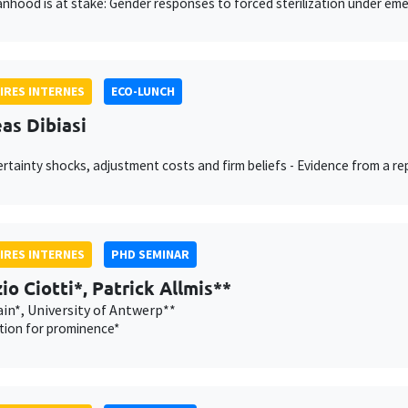
hood is at stake: Gender responses to forced sterilization under eme
IRES INTERNES
ECO-LUNCH
as Dibiasi
rtainty shocks, adjustment costs and firm beliefs - Evidence from a r
IRES INTERNES
PHD SEMINAR
io Ciotti*, Patrick Allmis**
in*, University of Antwerp**
tion for prominence*