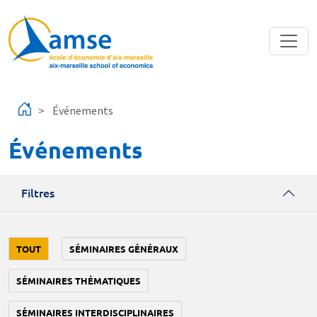
Aller au contenu principal
Événements
Événements
Filtres
TOUT
SÉMINAIRES GÉNÉRAUX
SÉMINAIRES THÉMATIQUES
SÉMINAIRES INTERDISCIPLINAIRES