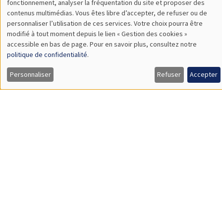
Utilisation
fonctionnement, analyser la fréquentation du site et proposer des
Universitat Pompeu Fabra
contenus multimédias. Vous êtes libre d’accepter, de refuser ou de
des
personnaliser l’utilisation de ces services. Votre choix pourra être
modifié à tout moment depuis le lien « Gestion des cookies »
données
accessible en bas de page. Pour en savoir plus, consultez notre
SÉMINAIRES GÉNÉRAUX
AMSE SEMINAR
personnelles
politique de confidentialité
.
Îlot Bernard du Bois
Amphithéâtre
et
Personnaliser
Refuser
Accepter
Lundi 9 novembre 2026
des
11:30 à 12:45
cookies
Amelie Schiprowski
University of Bonn
SÉMINAIRES THÉMATIQUES
PUBLIC ECONOMICS SEMINAR
Îlot Bernard du Bois