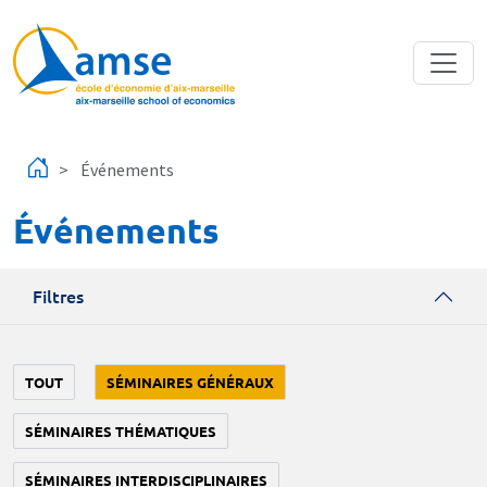
Aller au contenu principal
Événements
Événements
Filtres
TOUT
SÉMINAIRES GÉNÉRAUX
SÉMINAIRES THÉMATIQUES
SÉMINAIRES INTERDISCIPLINAIRES