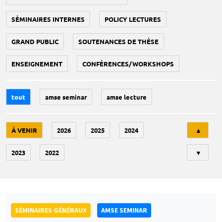
SÉMINAIRES INTERNES
POLICY LECTURES
GRAND PUBLIC
SOUTENANCES DE THÈSE
ENSEIGNEMENT
CONFÉRENCES/WORKSHOPS
tout
amse seminar
amse lecture
Tri
À VENIR
2026
2025
2024
▲
2023
2022
▼
SÉMINAIRES GÉNÉRAUX
AMSE SEMINAR