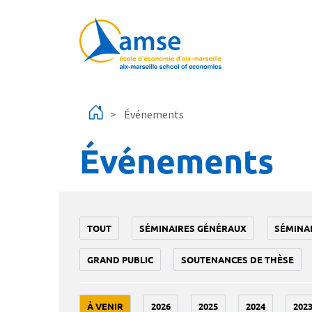
Aller au contenu principal
Événements
Événements
TOUT
SÉMINAIRES GÉNÉRAUX
SÉMINA
GRAND PUBLIC
SOUTENANCES DE THÈSE
À VENIR
2026
2025
2024
202