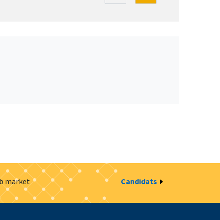
ob market
Candidats