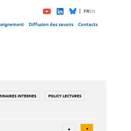
FR
EN
seignement
Diffusion des savoirs
Contacts
MINAIRES INTERNES
POLICY LECTURES
Tri
▲
▼