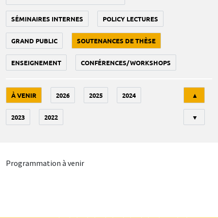
SÉMINAIRES INTERNES
POLICY LECTURES
GRAND PUBLIC
SOUTENANCES DE THÈSE
ENSEIGNEMENT
CONFÉRENCES/WORKSHOPS
Tri
À VENIR
2026
2025
2024
▲
2023
2022
▼
Programmation à venir