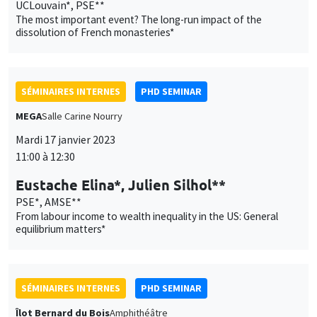
UCLouvain*, PSE**
The most important event? The long-run impact of the
dissolution of French monasteries*
SÉMINAIRES INTERNES
PHD SEMINAR
MEGA
Salle Carine Nourry
Mardi 17 janvier 2023
11:00 à 12:30
Eustache Elina*, Julien Silhol**
PSE*, AMSE**
From labour income to wealth inequality in the US: General
equilibrium matters*
SÉMINAIRES INTERNES
PHD SEMINAR
Îlot Bernard du Bois
Amphithéâtre