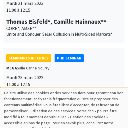
Mardi 21 mars 2023
11:00 à 12:15
Thomas Eisfeld*, Camille Hainnaux**
CORE*, AMSE**
Unite and Conquer: Seller Collusion in Multi-Sided Markets*
SÉMINAIRES INTERNES
PHD SEMINAR
MEGA
Salle Carine Nourry
Mardi 28 mars 2023
11:00 à 12:15
Ce site utilise des cookies et des services tiers pour garantir son bon
Santiago Lopez*, Matteo Sestito**
Utilisation
fonctionnement, analyser la fréquentation du site et proposer des
AMSE
contenus multimédias. Vous êtes libre d’accepter, de refuser ou de
des
Intergenerational institutions. Kant agents in a political
personnaliser l’utilisation de ces services. Votre choix pourra être
economy framework*
modifié à tout moment depuis le lien « Gestion des cookies »
données
accessible en bas de page. Pour en savoir plus, consultez notre