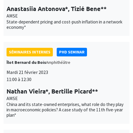
Anastasiia Antonova*, Tizié Bene**
AMSE
State-dependent pricing and cost-push inflation in a network
economy*
SÉMINAIRES INTERNES
PHD SEMINAR
Îlot Bernard du Bois
Amphithéâtre
Mardi 21 février 2023
11:00 à 12:30
Nathan Vieira*, Bertille Picard**
AMSE
China and its state-owned enterprises, what role do they play
in macroeconomic policies? A case study of the 11th five-year
plan*