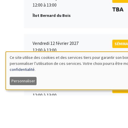
12:00 à 13:00
TBA
Îlot Bernard du Bois
Vendredi 12 février 2027
SÉMINA
12:00 à 13:00
TBA
Ce site utilise des cookies et des services tiers pour garantir son 
Îlot Bernard du Bois
personnaliser l’utilisation de ces services. Votre choix pourra être 
Utilisation
confidentialité
.
des
Personnaliser
Vendredi 19 mars 2027
SÉMINA
données
12:00 à 13:00
TBA
Îlot Bernard du Bois
personnelles
et