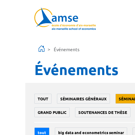
Aller au contenu principal
Événements
Événements
TOUT
SÉMINAIRES GÉNÉRAUX
SÉMINA
GRAND PUBLIC
SOUTENANCES DE THÈSE
tout
big data and econometrics seminar