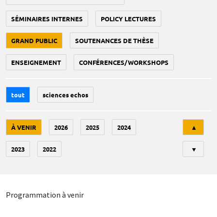
SÉMINAIRES INTERNES
POLICY LECTURES
GRAND PUBLIC
SOUTENANCES DE THÈSE
ENSEIGNEMENT
CONFÉRENCES/WORKSHOPS
tout
sciences echos
Tri
À VENIR
2026
2025
2024
▲
2023
2022
▼
Programmation à venir