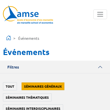
Aller au contenu principal
Événements
Événements
Filtres
TOUT
SÉMINAIRES GÉNÉRAUX
SÉMINAIRES THÉMATIQUES
SÉMINAIRES INTERDISCIPLINAIRES