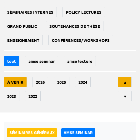
SÉMINAIRES INTERNES
POLICY LECTURES
GRAND PUBLIC
SOUTENANCES DE THÈSE
ENSEIGNEMENT
CONFÉRENCES/WORKSHOPS
tout
amse seminar
amse lecture
Tri
À VENIR
2026
2025
2024
▲
2023
2022
▼
SÉMINAIRES GÉNÉRAUX
AMSE SEMINAR