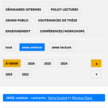
SÉMINAIRES INTERNES
POLICY LECTURES
GRAND PUBLIC
SOUTENANCES DE THÈSE
ENSEIGNEMENT
CONFÉRENCES/WORKSHOPS
tout
amse seminar
amse lecture
Tri
À VENIR
2026
2025
2024
▲
2023
2022
▼
AMSE seminar - contacts :
Yajna Govind
et
Morgan Raux