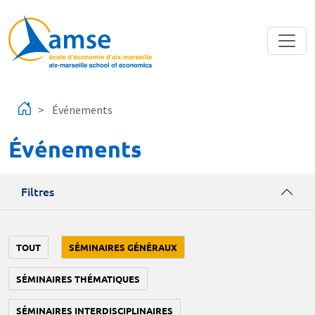
Aller au contenu principal
Événements
Événements
Filtres
TOUT
SÉMINAIRES GÉNÉRAUX
SÉMINAIRES THÉMATIQUES
SÉMINAIRES INTERDISCIPLINAIRES