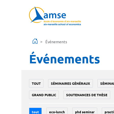
Aller au contenu principal
Événements
Événements
TOUT
SÉMINAIRES GÉNÉRAUX
SÉMINA
GRAND PUBLIC
SOUTENANCES DE THÈSE
tout
eco-lunch
phd seminar
practi