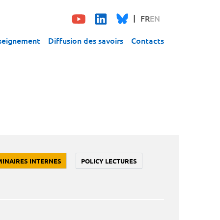
FR
EN
seignement
Diffusion des savoirs
Contacts
MINAIRES INTERNES
POLICY LECTURES