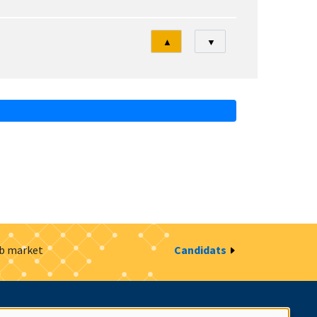
Tri
▲
▼
ob market
Candidats
estion des cookies
Intranet