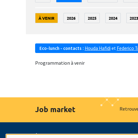
À VENIR
2026
2025
2024
202
Eco-lunch - contacts :
Houda Hafidi
et
Federico T
Programmation à venir
Job market
Retrouve
À propos
Nos engagements
Hommage à