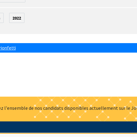
3
2022
rionfetti
z l'ensemble de nos candidats disponibles actuellement sur le J
Actualités
Offres d'emploi
Presse
Mentions légales
G