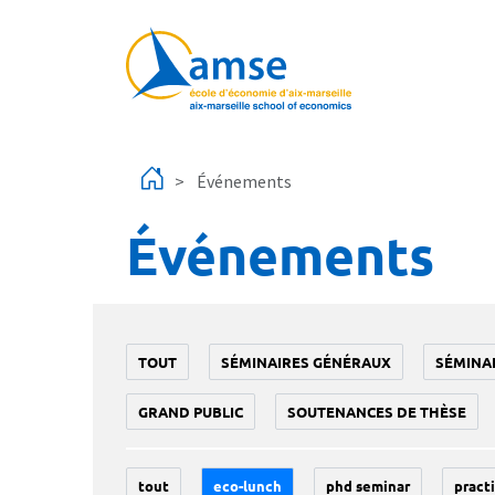
Aller au contenu principal
Événements
Événements
TOUT
SÉMINAIRES GÉNÉRAUX
SÉMINA
GRAND PUBLIC
SOUTENANCES DE THÈSE
tout
eco-lunch
phd seminar
practi