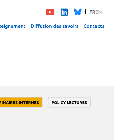
FR
EN
seignement
Diffusion des savoirs
Contacts
MINAIRES INTERNES
POLICY LECTURES