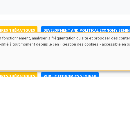
IRES THÉMATIQUES
DEVELOPMENT AND POLITICAL ECONOMY SEMI
bon fonctionnement, analyser la fréquentation du site et proposer des conte
to Nisticò
modifié à tout moment depuis le lien « Gestion des cookies » accessible en 
ty of Naples Federico II
IRES THÉMATIQUES
PUBLIC ECONOMICS SEMINAR
IRES GÉNÉRAUX
AMSE SEMINAR