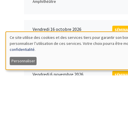
Amphithéâtre
Vendredi 16 octobre 2026
SÉMINA
11:00 à 12:15
Ce site utilise des cookies et des services tiers pour garantir son 
Rober
personnaliser l’utilisation de ces services. Votre choix pourra être 
Utilisation
MEGA
Universi
confidentialité
.
des
Personnaliser
données
Vendredi 6 novembre 2026
SÉMINA
12:00 à 13:00
TBA
personnelles
Îlot Bernard du Bois
et
des
Lundi 9 novembre 2026
SÉMINA
11:30 à 12:45