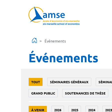
Aller au contenu principal
Événements
Événements
TOUT
SÉMINAIRES GÉNÉRAUX
SÉMINA
GRAND PUBLIC
SOUTENANCES DE THÈSE
À VENIR
2026
2025
2024
202