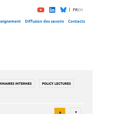
FR
EN
seignement
Diffusion des savoirs
Contacts
MINAIRES INTERNES
POLICY LECTURES
Tri
▲
▼