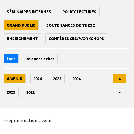
SÉMINAIRES INTERNES
POLICY LECTURES
GRAND PUBLIC
SOUTENANCES DE THÈSE
ENSEIGNEMENT
CONFÉRENCES/WORKSHOPS
tout
sciences echos
Tri
À VENIR
2026
2025
2024
▲
2023
2022
▼
Programmation à venir