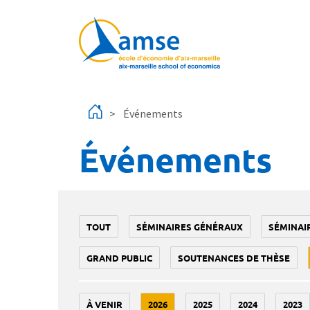
Aller au contenu principal
Événements
Événements
TOUT
SÉMINAIRES GÉNÉRAUX
SÉMINAI
GRAND PUBLIC
SOUTENANCES DE THÈSE
À VENIR
2026
2025
2024
2023