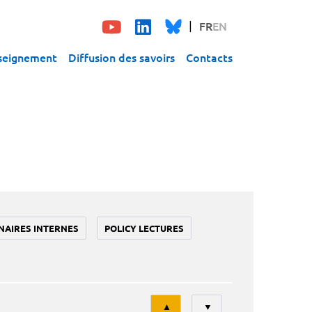
FR
EN
seignement
Diffusion des savoirs
Contacts
NAIRES INTERNES
POLICY LECTURES
Tri
▲
▼