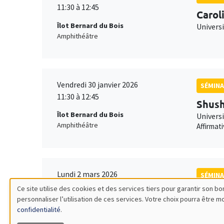
11:30 à 12:45
Carol
Îlot Bernard du Bois
Univers
Amphithéâtre
Vendredi 30 janvier 2026
SÉMINA
11:30 à 12:45
Shush
Îlot Bernard du Bois
Univers
Amphithéâtre
Affirmat
Lundi 2 mars 2026
SÉMINA
11:30 à 12:45
Ce site utilise des cookies et des services tiers pour garantir son 
Franç
personnaliser l’utilisation de ces services. Votre choix pourra être 
Utilisation
Îlot Bernard du Bois
TSE
confidentialité
.
Amphithéâtre
Robustn