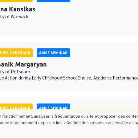
ina Kansikas
ity of Warwick
IRES GÉNÉRAUX
AMSE SEMINAR
anik Margaryan
ity of Potsdam
ive Action during Early Childhood:School Choice, Academic Performanc
IRES GÉNÉRAUX
AMSE SEMINAR
bon fonctionnement, analyser la fréquentation du site et proposer des conte
ois Salanié
modifié à tout moment depuis le lien « Gestion des cookies » accessible en 
ess to Undercutting and Competitive Outcomes