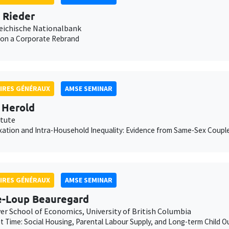
n Rieder
eichische Nationalbank
 on a Corporate Rebrand
IRES GÉNÉRAUX
AMSE SEMINAR
 Herold
itute
xation and Intra-Household Inequality: Evidence from Same-Sex Coupl
IRES GÉNÉRAUX
AMSE SEMINAR
e-Loup Beauregard
er School of Economics, University of British Columbia
ut Time: Social Housing, Parental Labour Supply, and Long-term Child 