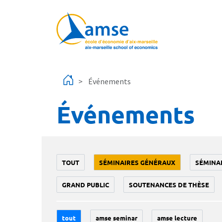
Aller au contenu principal
Événements
Événements
TOUT
SÉMINAIRES GÉNÉRAUX
SÉMINA
GRAND PUBLIC
SOUTENANCES DE THÈSE
tout
amse seminar
amse lecture