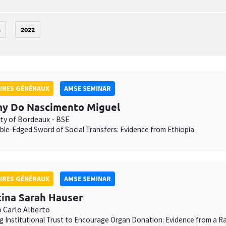
3
2022
IRES GÉNÉRAUX
AMSE SEMINAR
y Do Nascimento Miguel
ity of Bordeaux - BSE
le-Edged Sword of Social Transfers: Evidence from Ethiopia
IRES GÉNÉRAUX
AMSE SEMINAR
tina Sarah Hauser
o Carlo Alberto
g Institutional Trust to Encourage Organ Donation: Evidence from a Ra