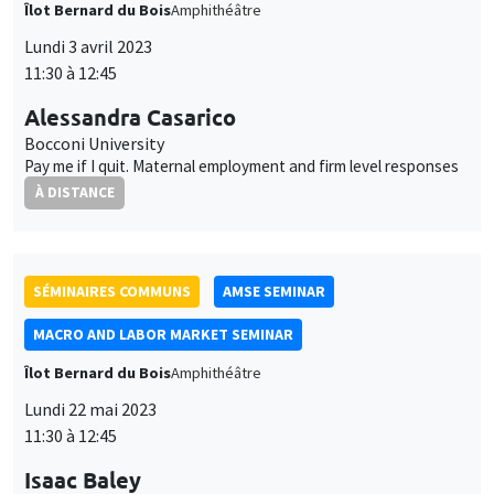
À DISTANCE
SÉMINAIRES COMMUNS
AMSE SEMINAR
MACRO AND LABOR MARKET SEMINAR
Îlot Bernard du Bois
Amphithéâtre
Lundi 22 mai 2023
11:30 à 12:45
Isaac Baley
Universitat Pompeu Fabra
Self-insurance in turbulent labor markets
SÉMINAIRES GÉNÉRAUX
AMSE SEMINAR
Îlot Bernard du Bois
Amphithéâtre