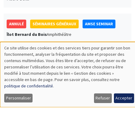
11:30 à 12:45
Jakob Madsen
The University of Western Australia
The Declining Labor Share and The Missing Returns to Capital
SÉMINAIRES COMMUNS
AMSE SEMINAR
DEVELOPMENT AND POLITICAL ECONOMY SEMINAR
Îlot Bernard du Bois
Amphithéâtre
Lundi 4 décembre 2023
11:30 à 12:45
Rachel Heath
University of Washington
Monitoring Harassment in Organizations