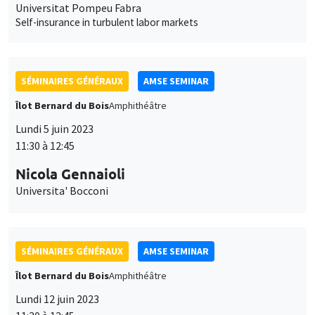
Lundi 5 juin 2023
11:30 à 12:45
Nicola Gennaioli
Universita' Bocconi
SÉMINAIRES GÉNÉRAUX
AMSE SEMINAR
Îlot Bernard du Bois
Amphithéâtre
Lundi 12 juin 2023
11:30 à 12:45
Aurélien Baillon
EM Lyon
Peer prediction markets to elicit unverifiable information