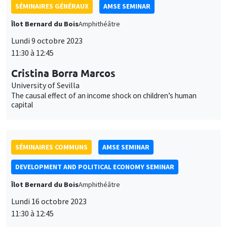
personnelles
University of Sevilla
et
The causal effect of an income shock on children’s human
Personnaliser
Refuser
Accepter
capital
des
cookies
SÉMINAIRES COMMUNS
AMSE SEMINAR
DEVELOPMENT AND POLITICAL ECONOMY SEMINAR
Îlot Bernard du Bois
Amphithéâtre
Lundi 16 octobre 2023
11:30 à 12:45
Belinda Archibong
Columbia University
Information Frictions and Gender Inequality in Online Labor
Markets