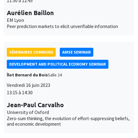
SÉMINAIRES COMMUNS
AMSE SEMINAR
DEVELOPMENT AND POLITICAL ECONOMY SEMINAR
Îlot Bernard du Bois
Salle 24
Vendredi 16 juin 2023
13:15 à 14:30
Jean-Paul Carvalho
University of Oxford
Zero-sum thinking, the evolution of effort-suppressing beliefs,
and economic development
SÉMINAIRES GÉNÉRAUX
AMSE SEMINAR
Îlot Bernard du Bois
Salle 21
Lundi 19 juin 2023
11:30 à 12:45