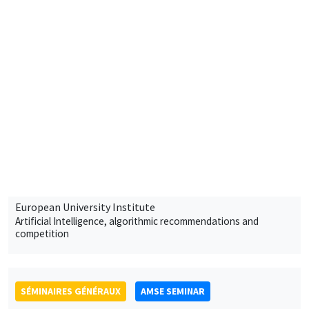
Îlot Bernard du Bois
Salle 21
Lundi 13 mars 2023
11:30 à 12:45
Giacomo Calzolari
European University Institute
Artificial Intelligence, algorithmic recommendations and
competition
SÉMINAIRES GÉNÉRAUX
AMSE SEMINAR
Îlot Bernard du Bois
Amphithéâtre
Lundi 3 avril 2023
11:30 à 12:45
Alessandra Casarico
Bocconi University
Pay me if I quit. Maternal employment and firm level responses