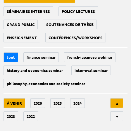
SÉMINAIRES INTERNES
POLICY LECTURES
GRAND PUBLIC
SOUTENANCES DE THÈSE
ENSEIGNEMENT
CONFÉRENCES/WORKSHOPS
tout
finance seminar
french-japanese webinar
history and economics seminar
inter-eval seminar
philosophy, economics and society seminar
Tri
À VENIR
2026
2025
2024
▲
2023
2022
▼