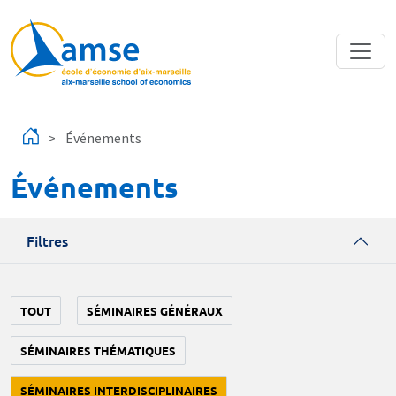
Aller au contenu principal
Événements
Événements
Filtres
TOUT
SÉMINAIRES GÉNÉRAUX
SÉMINAIRES THÉMATIQUES
SÉMINAIRES INTERDISCIPLINAIRES