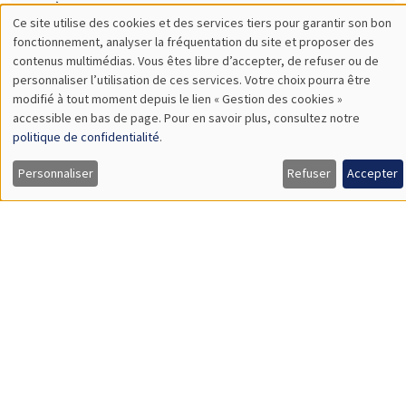
11:00 à 12:15
Anisha Ghosh*, Marco Matani**
AMSE
Ramadan Observance and Child Punishment: Cross-country
Evidence*
The Proximity-Concentration Trade-Off under Variable Markups
and Multiproduct Firms**
SÉMINAIRES INTERNES
ECO-LUNCH
MEGA
Salle Carine Nourry
Jeudi 7 mai 2026
12:00 à 13:00
Amit Dekel
AMSE
Splitting a Pie Without Bargaining