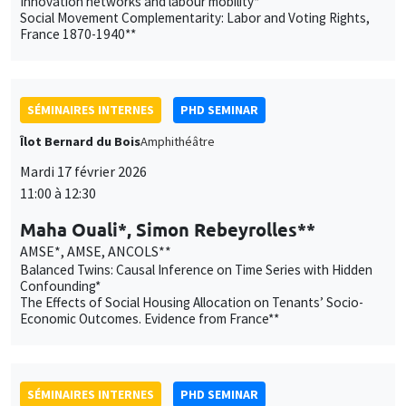
Innovation networks and labour mobility*
Social Movement Complementarity: Labor and Voting Rights,
France 1870-1940**
SÉMINAIRES INTERNES
PHD SEMINAR
Îlot Bernard du Bois
Amphithéâtre
Mardi 17 février 2026
11:00 à 12:30
Maha Ouali*, Simon Rebeyrolles**
AMSE*, AMSE, ANCOLS**
Balanced Twins: Causal Inference on Time Series with Hidden
Confounding*
The Effects of Social Housing Allocation on Tenants’ Socio-
Economic Outcomes. Evidence from France**
SÉMINAIRES INTERNES
PHD SEMINAR