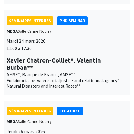
SÉMINAIRES INTERNES
PHD SEMINAR
MEGA
Salle Carine Nourry
Mardi 24 mars 2026
11:00 à 12:30
Xavier Chatron-Colliet*, Valentin
Burban**
AMSE*, Banque de France, AMSE**
Eudaimonia: between social justice and relationnal agency*
Natural Disasters and Interest Rates**
SÉMINAIRES INTERNES
ECO-LUNCH
MEGA
Salle Carine Nourry
Ce site utilise des cookies et des services tiers pour garantir son bon
Jeudi 26 mars 2026