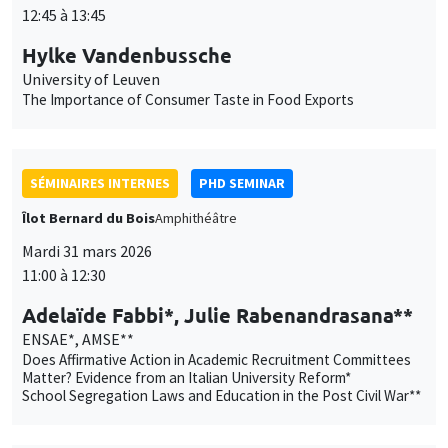
Utilisation
fonctionnement, analyser la fréquentation du site et proposer des
12:45 à 13:45
contenus multimédias. Vous êtes libre d’accepter, de refuser ou de
des
Hylke Vandenbussche
personnaliser l’utilisation de ces services. Votre choix pourra être
modifié à tout moment depuis le lien « Gestion des cookies »
données
University of Leuven
accessible en bas de page. Pour en savoir plus, consultez notre
The Importance of Consumer Taste in Food Exports
personnelles
politique de confidentialité
.
et
Personnaliser
Refuser
Accepter
des
SÉMINAIRES INTERNES
PHD SEMINAR
cookies
Îlot Bernard du Bois
Amphithéâtre
Mardi 31 mars 2026
11:00 à 12:30
Adelaïde Fabbi*, Julie Rabenandrasana**
ENSAE*, AMSE**
Does Affirmative Action in Academic Recruitment Committees
Matter? Evidence from an Italian University Reform*
School Segregation Laws and Education in the Post Civil War**