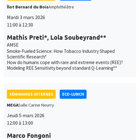
Îlot Bernard du Bois
Amphithéâtre
Mardi 3 mars 2026
11:00 à 12:30
Mathis Preti*, Lola Soubeyrand**
AMSE
Smoke-Fueled Science: How Tobacco Industry Shaped
Scientific Research*
How do humans cope with rare and extreme events (REE)?
Modeling REE Sensitivity beyond standard Q-Learning**
SÉMINAIRES INTERNES
ECO-LUNCH
MEGA
Salle Carine Nourry
Jeudi 5 mars 2026
12:00 à 13:00
Marco Fongoni