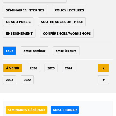
SÉMINAIRES INTERNES
POLICY LECTURES
GRAND PUBLIC
SOUTENANCES DE THÈSE
ENSEIGNEMENT
CONFÉRENCES/WORKSHOPS
tout
amse seminar
amse lecture
Tri
À VENIR
2026
2025
2024
▲
2023
2022
▼
SÉMINAIRES GÉNÉRAUX
AMSE SEMINAR