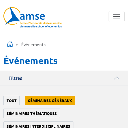
Aller au contenu principal
Événements
Événements
Filtres
TOUT
SÉMINAIRES GÉNÉRAUX
SÉMINAIRES THÉMATIQUES
SÉMINAIRES INTERDISCIPLINAIRES