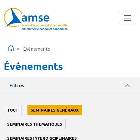
Aller au contenu principal
Événements
Événements
Filtres
TOUT
SÉMINAIRES GÉNÉRAUX
SÉMINAIRES THÉMATIQUES
SÉMINAIRES INTERDISCIPLINAIRES