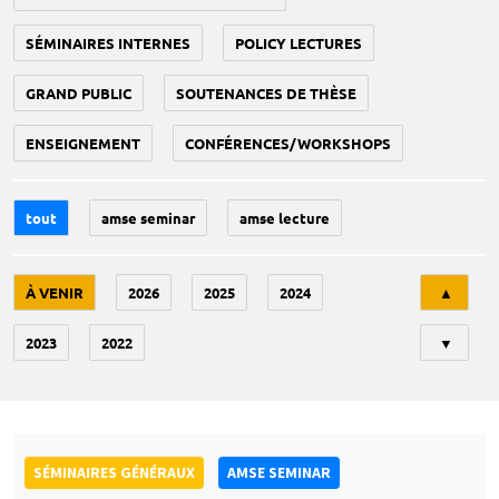
SÉMINAIRES INTERNES
POLICY LECTURES
GRAND PUBLIC
SOUTENANCES DE THÈSE
ENSEIGNEMENT
CONFÉRENCES/WORKSHOPS
tout
amse seminar
amse lecture
Tri
À VENIR
2026
2025
2024
▲
2023
2022
▼
SÉMINAIRES GÉNÉRAUX
AMSE SEMINAR