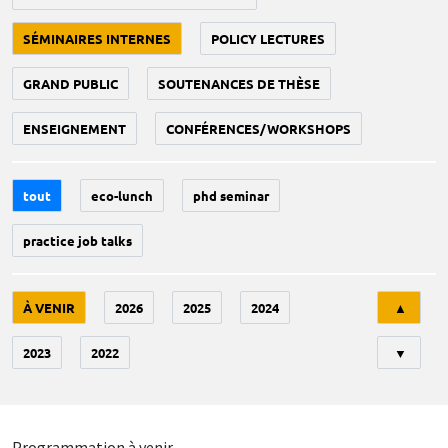
SÉMINAIRES INTERNES
POLICY LECTURES
GRAND PUBLIC
SOUTENANCES DE THÈSE
ENSEIGNEMENT
CONFÉRENCES/WORKSHOPS
tout
eco-lunch
phd seminar
practice job talks
Tri
À VENIR
2026
2025
2024
▲
2023
2022
▼
Programmation à venir