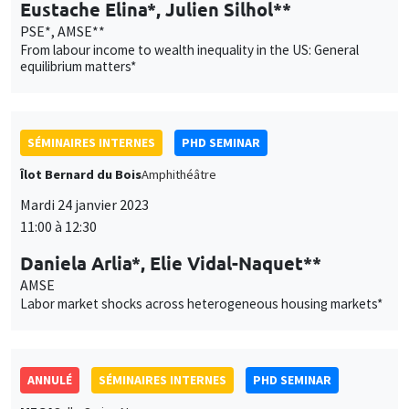
Eustache Elina*, Julien Silhol**
PSE*, AMSE**
From labour income to wealth inequality in the US: General
equilibrium matters*
SÉMINAIRES INTERNES
PHD SEMINAR
Îlot Bernard du Bois
Amphithéâtre
Mardi 24 janvier 2023
11:00 à 12:30
Daniela Arlia*, Elie Vidal-Naquet**
AMSE
Labor market shocks across heterogeneous housing markets*
ANNULÉ
SÉMINAIRES INTERNES
PHD SEMINAR