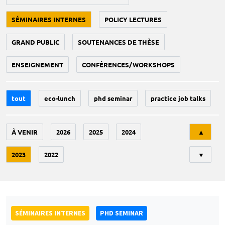
SÉMINAIRES INTERNES
POLICY LECTURES
GRAND PUBLIC
SOUTENANCES DE THÈSE
ENSEIGNEMENT
CONFÉRENCES/WORKSHOPS
tout
eco-lunch
phd seminar
practice job talks
Tri
À VENIR
2026
2025
2024
▲
2023
2022
▼
SÉMINAIRES INTERNES
PHD SEMINAR