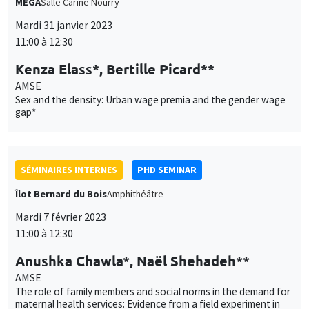
MEGA
Salle Carine Nourry
Mardi 31 janvier 2023
11:00 à 12:30
Kenza Elass*, Bertille Picard**
AMSE
Sex and the density: Urban wage premia and the gender wage
gap*
SÉMINAIRES INTERNES
PHD SEMINAR
Îlot Bernard du Bois
Amphithéâtre
Mardi 7 février 2023
11:00 à 12:30
Anushka Chawla*, Naël Shehadeh**
AMSE
The role of family members and social norms in the demand for
maternal health services: Evidence from a field experiment in