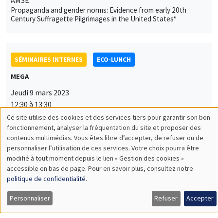
Propaganda and gender norms: Evidence from early 20th
Century Suffragette Pilgrimages in the United States*
SÉMINAIRES INTERNES
ECO-LUNCH
MEGA
Jeudi 9 mars 2023
12:30 à 13:30
Ce site utilise des cookies et des services tiers pour garantir son bon
Yannick Dupraz
Utilisation
fonctionnement, analyser la fréquentation du site et proposer des
AMSE
contenus multimédias. Vous êtes libre d’accepter, de refuser ou de
des
Linguistic distance and migration in India over the 20th century
personnaliser l’utilisation de ces services. Votre choix pourra être
modifié à tout moment depuis le lien « Gestion des cookies »
données
accessible en bas de page. Pour en savoir plus, consultez notre
personnelles
politique de confidentialité
.
SÉMINAIRES INTERNES
PHD SEMINAR
et
Personnaliser
Refuser
Accepter
MEGA
Salle Carine Nourry
des