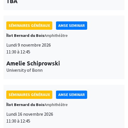
des
personnaliser l’utilisation de ces services. Votre choix pourra être
modifié à tout moment depuis le lien « Gestion des cookies »
données
SÉMINAIRES GÉNÉRAUX
AMSE SEMINAR
accessible en bas de page. Pour en savoir plus, consultez notre
personnelles
politique de confidentialité
.
Îlot Bernard du Bois
Amphithéâtre
et
Personnaliser
Refuser
Accepter
Lundi 9 novembre 2026
des
11:30 à 12:45
cookies
Amelie Schiprowski
University of Bonn
SÉMINAIRES GÉNÉRAUX
AMSE SEMINAR
Îlot Bernard du Bois
Amphithéâtre
Lundi 16 novembre 2026
11:30 à 12:45
Albretch Glitz