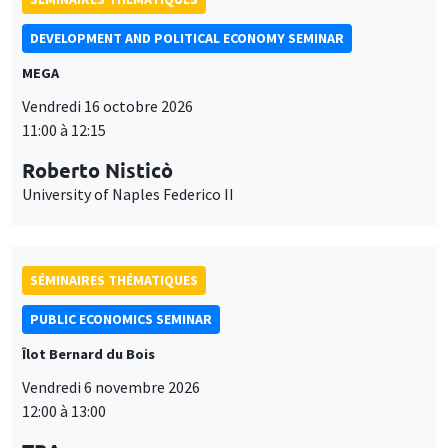
DEVELOPMENT AND POLITICAL ECONOMY SEMINAR
MEGA
Vendredi 16 octobre 2026
11:00 à 12:15
Roberto Nisticò
University of Naples Federico II
SÉMINAIRES THÉMATIQUES
PUBLIC ECONOMICS SEMINAR
Îlot Bernard du Bois
Vendredi 6 novembre 2026
12:00 à 13:00
Ce site utilise des cookies et des services tiers pour garantir son bon
TBA
Utilisation
fonctionnement, analyser la fréquentation du site et proposer des
contenus multimédias. Vous êtes libre d’accepter, de refuser ou de