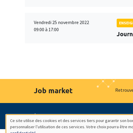
Vendredi 25 novembre 2022
ENSEI
09:00 à 17:00
Journ
Job market
Retrouve
À propos
Nos engagements
Hommage à
Ce site utilise des cookies et des services tiers pour garantir son 
personnaliser l’utilisation de ces services. Votre choix pourra être 
Utilisation
confidentialité
.