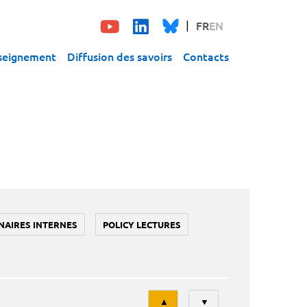
FR
EN
seignement
Diffusion des savoirs
Contacts
NAIRES INTERNES
POLICY LECTURES
Tri
▲
▼