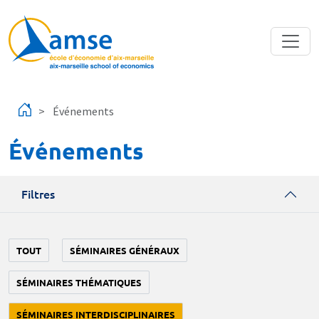
Aller au contenu principal
Événements
Événements
Filtres
TOUT
SÉMINAIRES GÉNÉRAUX
SÉMINAIRES THÉMATIQUES
SÉMINAIRES INTERDISCIPLINAIRES