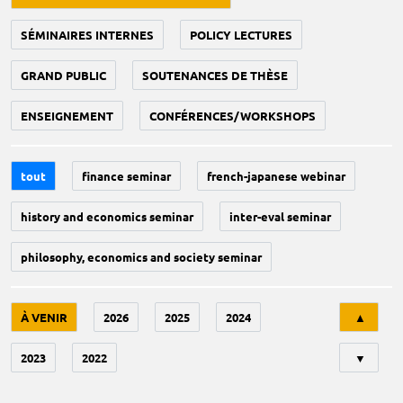
SÉMINAIRES INTERNES
POLICY LECTURES
GRAND PUBLIC
SOUTENANCES DE THÈSE
ENSEIGNEMENT
CONFÉRENCES/WORKSHOPS
tout
finance seminar
french-japanese webinar
history and economics seminar
inter-eval seminar
philosophy, economics and society seminar
Tri
À VENIR
2026
2025
2024
▲
2023
2022
▼