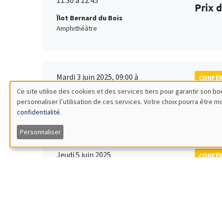
Prix 
Îlot Bernard du Bois
Amphithéâtre
Mardi 3 juin 2025, 09:00 à
CONFÉ
Vendredi 6 juin 2025, 17:00
Ce site utilise des cookies et des services tiers pour garantir son 
École
personnaliser l’utilisation de ces services. Votre choix pourra être 
Utilisation
Îlot Bernard du Bois
Quantit
confidentialité
.
des
Personnaliser
données
Jeudi 5 juin 2025
CONFÉ
14:30 à 17:30
Inter
personnelles
Îlot Bernard du Bois
Salle 13
et