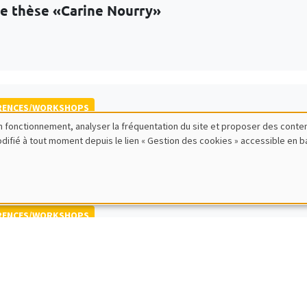
de thèse «Carine Nourry»
RENCES/WORKSHOPS
bon fonctionnement, analyser la fréquentation du site et proposer des conte
 de printemps et conférence internationale QF
modifié à tout moment depuis le lien « Gestion des cookies » accessible en 
ative Finance and Financial Econometrics
RENCES/WORKSHOPS
national Research Network IRN E3E - Atelier sc