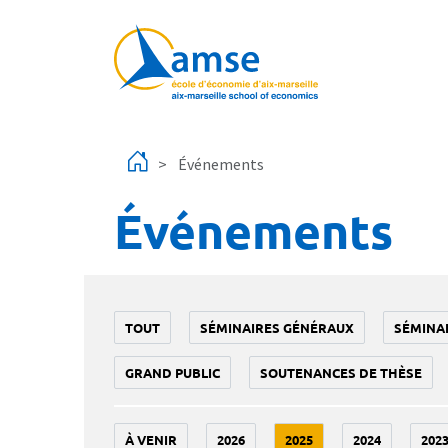
Aller au contenu principal
Événements
Événements
TOUT
SÉMINAIRES GÉNÉRAUX
SÉMINA
GRAND PUBLIC
SOUTENANCES DE THÈSE
À VENIR
2026
2025
2024
202