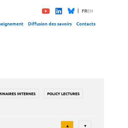
FR
EN
seignement
Diffusion des savoirs
Contacts
MINAIRES INTERNES
POLICY LECTURES
Tri
▲
▼