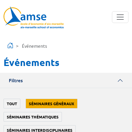
Aller au contenu principal
Événements
Événements
Filtres
TOUT
SÉMINAIRES GÉNÉRAUX
SÉMINAIRES THÉMATIQUES
SÉMINAIRES INTERDISCIPLINAIRES