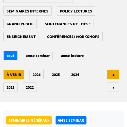
SÉMINAIRES INTERNES
POLICY LECTURES
GRAND PUBLIC
SOUTENANCES DE THÈSE
ENSEIGNEMENT
CONFÉRENCES/WORKSHOPS
tout
amse seminar
amse lecture
Tri
À VENIR
2026
2025
2024
▲
2023
2022
▼
SÉMINAIRES GÉNÉRAUX
AMSE SEMINAR