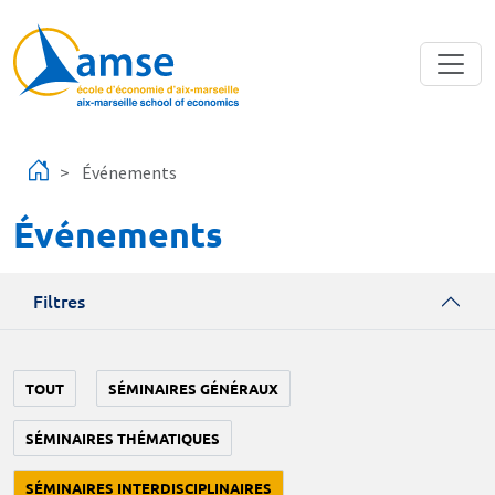
Aller au contenu principal
Événements
Événements
Filtres
TOUT
SÉMINAIRES GÉNÉRAUX
SÉMINAIRES THÉMATIQUES
SÉMINAIRES INTERDISCIPLINAIRES