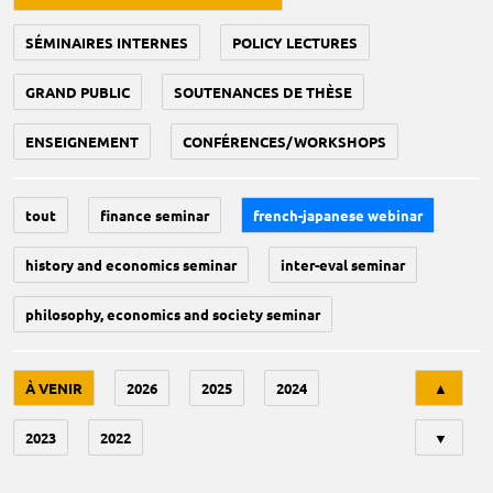
SÉMINAIRES INTERNES
POLICY LECTURES
GRAND PUBLIC
SOUTENANCES DE THÈSE
ENSEIGNEMENT
CONFÉRENCES/WORKSHOPS
tout
finance seminar
french-japanese webinar
history and economics seminar
inter-eval seminar
philosophy, economics and society seminar
Tri
À VENIR
2026
2025
2024
▲
2023
2022
▼