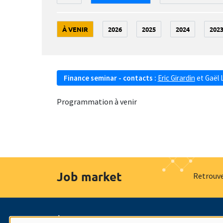
À VENIR
2026
2025
2024
202
Finance seminar - contacts :
Eric Girardin
et
Gaël 
Programmation à venir
Job market
Retrouve
À propos
Nos engagements
Hommage à