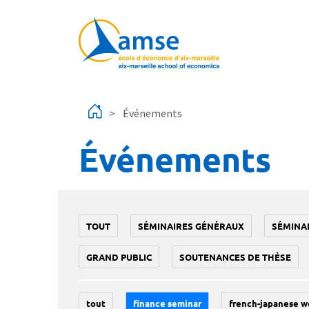
Aller au contenu principal
Événements
Événements
TOUT
SÉMINAIRES GÉNÉRAUX
SÉMINA
GRAND PUBLIC
SOUTENANCES DE THÈSE
tout
finance seminar
french-japanese w