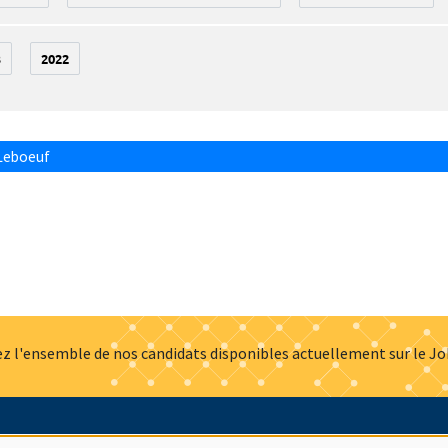
3
2022
Leboeuf
z l'ensemble de nos candidats disponibles actuellement sur le J
Actualités
Offres d'emploi
Presse
Mentions légales
G