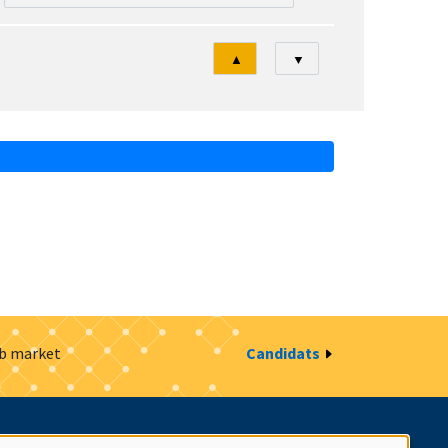
Tri
▲
▼
ob market
Candidats
estion des cookies
Intranet