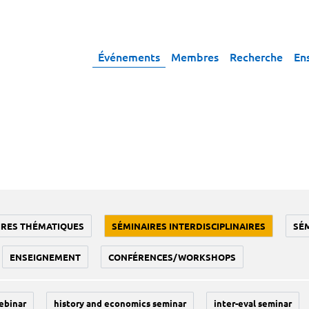
Événements
Membres
Recherche
En
IRES THÉMATIQUES
SÉMINAIRES INTERDISCIPLINAIRES
SÉ
ENSEIGNEMENT
CONFÉRENCES/WORKSHOPS
ebinar
history and economics seminar
inter-eval seminar