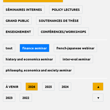
SÉMINAIRES INTERNES
POLICY LECTURES
GRAND PUBLIC
SOUTENANCES DE THÈSE
ENSEIGNEMENT
CONFÉRENCES/WORKSHOPS
tout
finance seminar
french-japanese webinar
history and economics seminar
inter-eval seminar
philosophy, economics and society seminar
Tri
À VENIR
2026
2025
2024
▲
2023
2022
▼