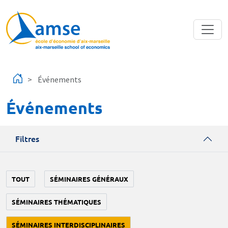
Aller au contenu principal
Événements
Événements
Filtres
TOUT
SÉMINAIRES GÉNÉRAUX
SÉMINAIRES THÉMATIQUES
SÉMINAIRES INTERDISCIPLINAIRES