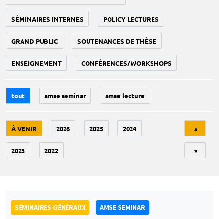
SÉMINAIRES INTERNES
POLICY LECTURES
GRAND PUBLIC
SOUTENANCES DE THÈSE
ENSEIGNEMENT
CONFÉRENCES/WORKSHOPS
tout
amse seminar
amse lecture
Tri
À VENIR
2026
2025
2024
▲
2023
2022
▼
SÉMINAIRES GÉNÉRAUX
AMSE SEMINAR