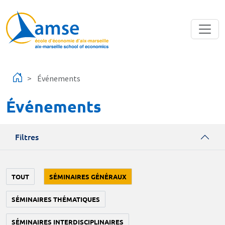
Aller au contenu principal
Événements
Événements
Filtres
TOUT
SÉMINAIRES GÉNÉRAUX
SÉMINAIRES THÉMATIQUES
SÉMINAIRES INTERDISCIPLINAIRES