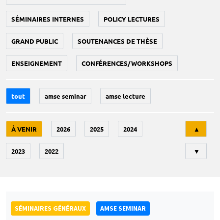
SÉMINAIRES INTERNES
POLICY LECTURES
GRAND PUBLIC
SOUTENANCES DE THÈSE
ENSEIGNEMENT
CONFÉRENCES/WORKSHOPS
tout
amse seminar
amse lecture
Tri
À VENIR
2026
2025
2024
▲
2023
2022
▼
SÉMINAIRES GÉNÉRAUX
AMSE SEMINAR