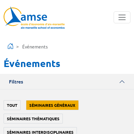
Aller au contenu principal
Événements
Événements
Filtres
TOUT
SÉMINAIRES GÉNÉRAUX
SÉMINAIRES THÉMATIQUES
SÉMINAIRES INTERDISCIPLINAIRES