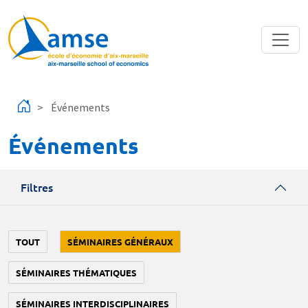
Aller au contenu principal
Événements
Événements
Filtres
TOUT
SÉMINAIRES GÉNÉRAUX
SÉMINAIRES THÉMATIQUES
SÉMINAIRES INTERDISCIPLINAIRES