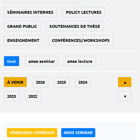
SÉMINAIRES INTERNES
POLICY LECTURES
GRAND PUBLIC
SOUTENANCES DE THÈSE
ENSEIGNEMENT
CONFÉRENCES/WORKSHOPS
tout
amse seminar
amse lecture
Tri
À VENIR
2026
2025
2024
▲
2023
2022
▼
SÉMINAIRES GÉNÉRAUX
AMSE SEMINAR