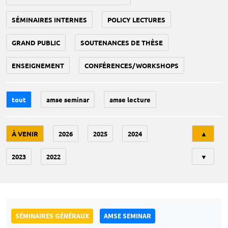
SÉMINAIRES INTERNES
POLICY LECTURES
GRAND PUBLIC
SOUTENANCES DE THÈSE
ENSEIGNEMENT
CONFÉRENCES/WORKSHOPS
tout
amse seminar
amse lecture
Tri
À VENIR
2026
2025
2024
▲
2023
2022
▼
SÉMINAIRES GÉNÉRAUX
AMSE SEMINAR