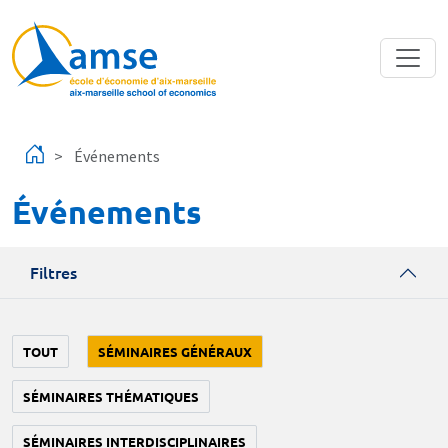
Aller au contenu principal
Événements
Événements
Filtres
TOUT
SÉMINAIRES GÉNÉRAUX
SÉMINAIRES THÉMATIQUES
SÉMINAIRES INTERDISCIPLINAIRES