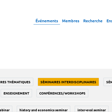
Événements
Membres
Recherche
En
IRES THÉMATIQUES
SÉMINAIRES INTERDISCIPLINAIRES
SÉ
ENSEIGNEMENT
CONFÉRENCES/WORKSHOPS
ebinar
history and economics seminar
inter-eval seminar