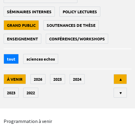
SÉMINAIRES INTERNES
POLICY LECTURES
GRAND PUBLIC
SOUTENANCES DE THÈSE
ENSEIGNEMENT
CONFÉRENCES/WORKSHOPS
tout
sciences echos
Tri
À VENIR
2026
2025
2024
▲
2023
2022
▼
Programmation à venir