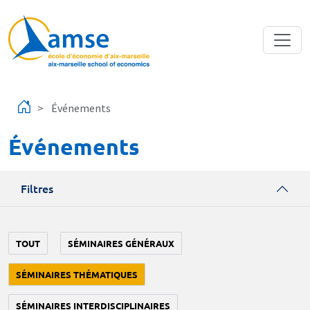
Aller au contenu principal
Événements
Événements
Filtres
TOUT
SÉMINAIRES GÉNÉRAUX
SÉMINAIRES THÉMATIQUES
SÉMINAIRES INTERDISCIPLINAIRES