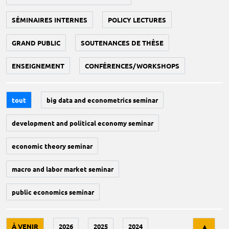
SÉMINAIRES INTERNES
POLICY LECTURES
GRAND PUBLIC
SOUTENANCES DE THÈSE
ENSEIGNEMENT
CONFÉRENCES/WORKSHOPS
tout
big data and econometrics seminar
development and political economy seminar
economic theory seminar
macro and labor market seminar
public economics seminar
Tri
À VENIR
2026
2025
2024
▲