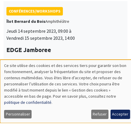
CONFÉRENCES/WORKSHOPS
Îlot Bernard du Bois
Amphithéâtre
Jeudi 14 septembre 2023, 09:00 à
Vendredi 15 septembre 2023, 14:00
EDGE Jamboree
Ce site utilise des cookies et des services tiers pour garantir son bon
Utilisation
fonctionnement, analyser la fréquentation du site et proposer des
ANNULÉ
CONFÉRENCES/WORKSHOPS
contenus multimédias. Vous êtes libre d’accepter, de refuser ou de
des
personnaliser l’utilisation de ces services. Votre choix pourra être
Mercredi 18 octobre 2023, 17:15
modifié à tout moment depuis le lien « Gestion des cookies »
données
Les rencontres de la politique monétaire -
accessible en bas de page. Pour en savoir plus, consultez notre
personnelles
politique de confidentialité
.
Banque de France/AMSE/FEG
et
Personnaliser
Refuser
Accepter
des
CONFÉRENCES/WORKSHOPS