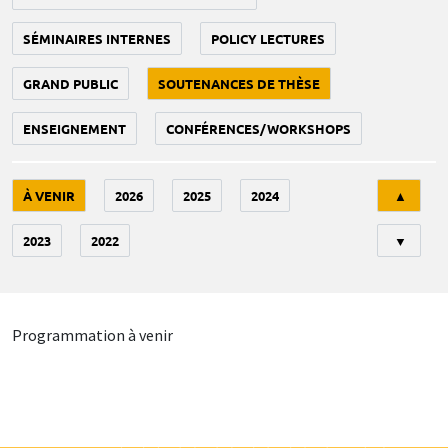
SÉMINAIRES INTERNES
POLICY LECTURES
GRAND PUBLIC
SOUTENANCES DE THÈSE
ENSEIGNEMENT
CONFÉRENCES/WORKSHOPS
Tri
À VENIR
2026
2025
2024
▲
2023
2022
▼
Programmation à venir