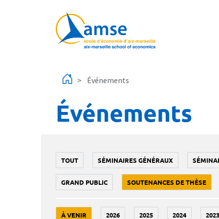
Aller au contenu principal
Événements
Événements
TOUT
SÉMINAIRES GÉNÉRAUX
SÉMINA
GRAND PUBLIC
SOUTENANCES DE THÈSE
À VENIR
2026
2025
2024
202