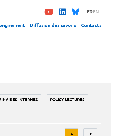
FR
EN
seignement
Diffusion des savoirs
Contacts
MINAIRES INTERNES
POLICY LECTURES
Tri
▲
▼