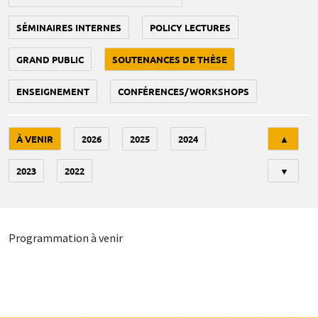
SÉMINAIRES INTERNES
POLICY LECTURES
GRAND PUBLIC
SOUTENANCES DE THÈSE
ENSEIGNEMENT
CONFÉRENCES/WORKSHOPS
Tri
À VENIR
2026
2025
2024
▲
2023
2022
▼
Programmation à venir